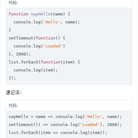
代码:
function
sayHello
(
name
) 
{

console
.log(
'Hello'
, name);

}

setTimeout(
function
(
) 
{

console
.log(
'Loaded'
)

}, 
2000
);

list.forEach(
function
(
item
) 
{

console
.log(item);

});
速记法：
代码:
sayHello = 
name
 =>
console
.log(
'Hello'
, name);

setTimeout(
()
 =>
console
.log(
'Loaded'
), 
2000
);

list.forEach(
item
 =>
console
.log(item));