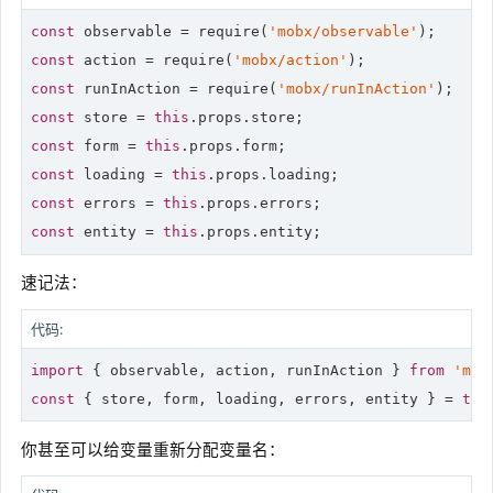
const
 observable = 
require
(
'mobx/observable'
const
 action = 
require
(
'mobx/action'
const
 runInAction = 
require
(
'mobx/runInAction'
const
 store = 
this
const
 form = 
this
const
 loading = 
this
const
 errors = 
this
const
 entity = 
this
.props.entity;
速记法：
代码:
import
 { observable, action, runInAction } 
from
'mob
const
 { store, form, loading, errors, entity } = 
thi
你甚至可以给变量重新分配变量名：