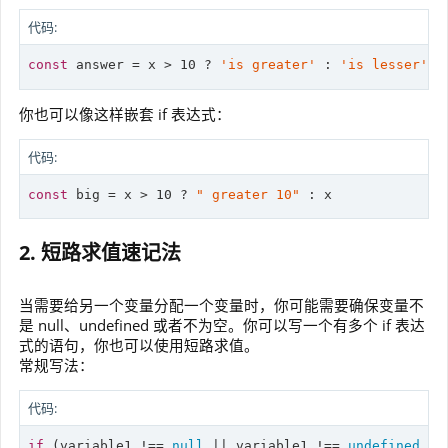
代码:
const
 answer = x > 
10
 ? 
'is greater'
 : 
'is lesser'
;
你也可以像这样嵌套 if 表达式：
代码:
const
 big = x > 
10
 ? 
" greater 10"
 : x
2. 短路求值速记法
当需要给另一个变量分配一个变量时，你可能需要确保变量不
是 null、undefined 或者不为空。你可以写一个有多个 if 表达
式的语句，你也可以使用短路求值。
常规写法：
代码:
if
 (variable1 !== 
null
 || variable1 !== 
undefined
 ||