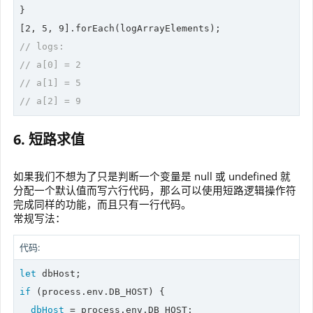
}

[
2
, 
5
, 
9
// logs:
// a[0] = 2
// a[1] = 5
// a[2] = 9
6. 短路求值
如果我们不想为了只是判断一个变量是 null 或 undefined 就
分配一个默认值而写六行代码，那么可以使用短路逻辑操作符
完成同样的功能，而且只有一行代码。
常规写法：
代码:
let
if
 (process.env.DB_HOST) {

dbHost
 = process.env.DB_HOST;
