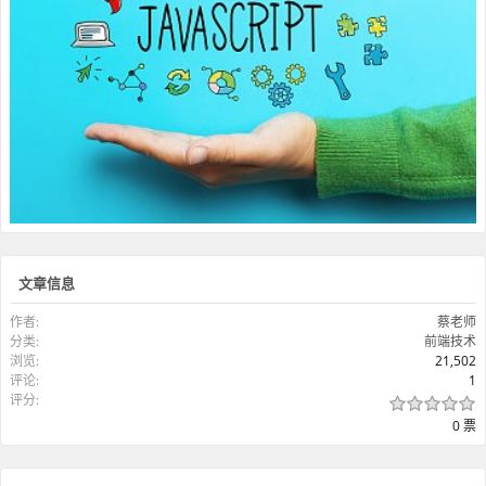
文章信息
作者:
蔡老师
分类:
前端技术
浏览:
21,502
评论:
1
评分:
0 票