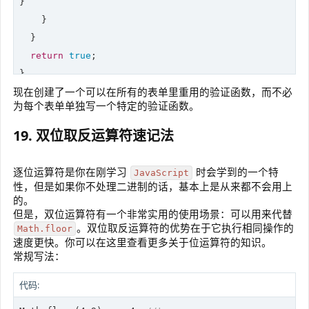
}

    }

  }

return
true
;

现在创建了一个可以在所有的表单里重用的验证函数，而不必
console
.log(validate(schema, {
first
:
'Bruce'
})); 
// f
为每个表单单独写一个特定的验证函数。
console
.log(validate(schema, {
first
:
'Bruce'
,
last
:
'Wa
19. 双位取反运算符速记法
逐位运算符是你在刚学习
时会学到的一个特
JavaScript
性，但是如果你不处理二进制的话，基本上是从来都不会用上
的。
但是，双位运算符有一个非常实用的使用场景：可以用来代替
。双位取反运算符的优势在于它执行相同操作的
Math.floor
速度更快。你可以在这里查看更多关于位运算符的知识。
常规写法：
代码: