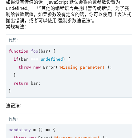
如果没有传值的话，JavaScript 默认会将函数参数设置为
undefined。一些其他的编程语言会抛出警告或错误。为了强
制给参数赋值，如果参数没有定义的话，你可以使用 if 表达式
抛出错误，或者可以使用“强制参数速记法”。
常规写法：
代码:
function
foo
(
bar
) 
{

if
(bar === 
undefined
) {

throw
new
Error
(
'Missing parameter!'
);

  }

return
 bar;

}
速记法：
代码:
mandatory
 = 
()
 =>
 {

throw
new
 Error(
'Missing parameter!'
);
