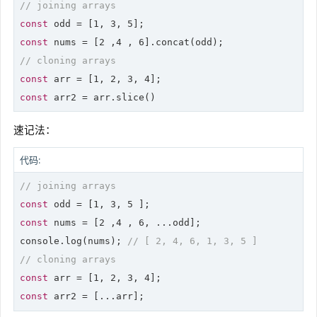
// joining arrays
const
 odd = [
1
, 
3
, 
5
const
 nums = [
2
 ,
4
 , 
6
// cloning arrays
const
 arr = [
1
, 
2
, 
3
, 
4
const
 arr2 = arr.slice()
速记法：
代码:
// joining arrays
const
 odd = [
1
, 
3
, 
5
const
 nums = [
2
 ,
4
 , 
6
, ...odd];

console.
log
(nums); 
// [ 2, 4, 6, 1, 3, 5 ]
// cloning arrays
const
 arr = [
1
, 
2
, 
3
, 
4
const
 arr2 = [...arr];