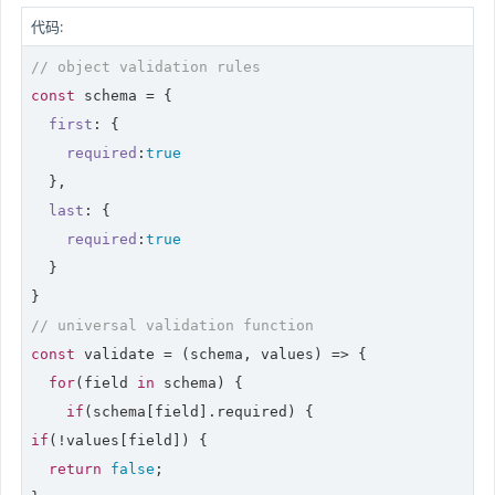
代码:
// object validation rules
const
 schema = {

first
: {

required
:
true
  },

last
: {

required
:
true
  }

// universal validation function
const
 validate = 
(
schema, values
) =>
 {

for
(field 
in
 schema) {

if
if
(!values[field]) {

return
false
;
