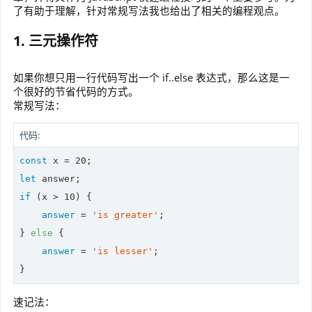
了有助于理解，针对常规写法我也给出了相关的编程观点。
1. 三元操作符
如果你想只用一行代码写出一个 if..else 表达式，那么这是一
个很好的节省代码的方式。
常规写法：
代码:
const
 x = 
20
let
if
 (x > 
10
) {

answer
 = 
'is greater'
;

} 
else
 {

answer
 = 
'is lesser'
;

}
速记法：