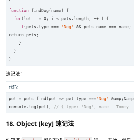
function
 findDog(name) {

for
(
let
 i = 0; i < pets.length; ++i) {

if
(pets.type === 
'Dog'
return
 pets;

    }

  }

}
速记法：
代码:
pet = pets.find(
pet
 =>
 pet.type ===
'Dog'
 &amp;&amp; 
console
.log(pet); 
// { type: 'Dog', name: 'Tommy' }
18. Object [key] 速记法