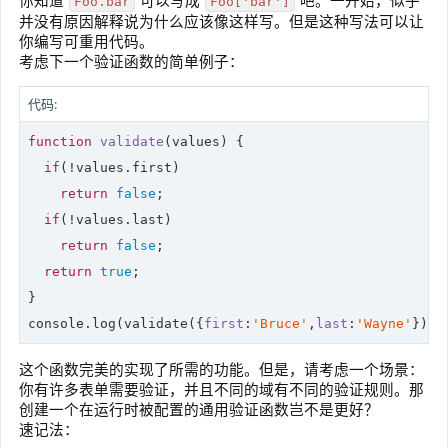
你知道
可以写成
吧。一开始，似乎
Foo.bar
Foo['bar']
并没有原因解释说为什么应该像这样写。但是这种写法可以让
你编写可重用代码。
考虑下一个验证函数的简单例子：
代码:
function
validate
(
values
) 
{

if
(!values.first)

return
false
;

if
(!values.last)

return
false
;

return
true
;

console
.log(validate({
first
:
'Bruce'
,
last
:
'Wayne'
}));
这个函数完美的实现了所需的功能。但是，请考虑一个场景：
你有许多表单需要验证，并且不同的域有不同的验证规则。那
创建一个在运行时被配置的通用验证函数岂不是更好？
速记法：