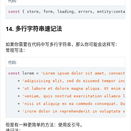
代码:
const
 { store, form, loading, errors, entity:contact
14. 多行字符串速记法
如果你需要在代码中写多行字符串，那么你可能会这样写：
常规写法：
代码:
const
 lorem = 
'Lorem ipsum dolor sit amet, consectet
    + 
'adipisicing elit, sed do eiusmod tempor incid
    + 
'ut labore et dolore magna aliqua. Ut enim ad 
    + 
'veniam, quis nostrud exercitation ullamco lab
    + 
'nisi ut aliquip ex ea commodo consequat. Duis
    + 
'irure dolor in reprehenderit in voluptate vel
但是有一种更简单的方法：使用反引号。
速记法：