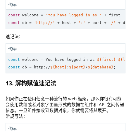
代码:
const
 welcome = 
'You have logged in as '
 + first + 
'
const
 db = 
'http://'
 + host + 
':'
 + port + 
'/'
 + dat
速记法：
代码:
const
 welcome = You have logged in as 
${first}
${las
const
 db = http://
${host}
:
${port}
/
${database}
;
13. 解构赋值速记法
如果你正在使用任意一种流行的 web 框架，那么你很有可能
会使用数组或者对象字面量形式的数据在组件和 API 之间传递
信息。一旦组件接收到数据对象，你就需要将其展开。
常规写法：
代码: