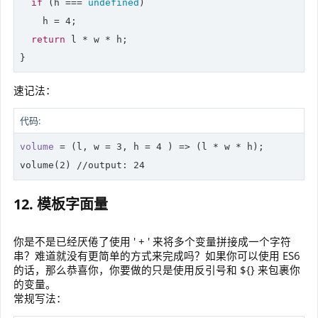
if
 (h === 
undefined
)

    h = 
4
;

return
 l * w * h;

}
速记法：
代码:
volume
 = 
(l, w = 
3
, h = 
4
 )
 =>
 (l * w * h);

volume(
2
) 
//
output: 
24
12. 模板字面量
你是不是已经厌倦了使用 ' + ' 来将多个变量拼接成一个字符
串？难道就没有更简单的方式来完成吗？如果你可以使用 ES6
的话，那么恭喜你，你要做的只是使用反引号和 ${} 来包裹你
的变量。
常规写法：