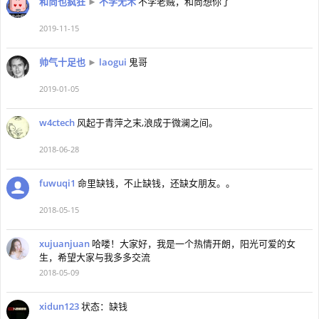
和尚也疯狂
►
不学无术
不学老贼，和尚想你了
2019-11-15
帅气十足也
►
laogui
鬼哥
2019-01-05
w4ctech
风起于青萍之末,浪成于微澜之间。
2018-06-28
fuwuqi1
命里缺钱，不止缺钱，还缺女朋友。。
2018-05-15
xujuanjuan
哈喽！大家好，我是一个热情开朗，阳光可爱的女
生，希望大家与我多多交流
2018-05-09
xidun123
状态：缺钱