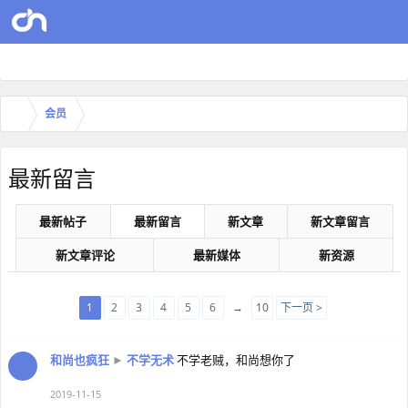
会员
最新留言
最新帖子
最新留言
新文章
新文章留言
新文章评论
最新媒体
新资源
1
2
3
4
5
6
→
10
下一页 >
和尚也疯狂
►
不学无术
不学老贼，和尚想你了
2019-11-15