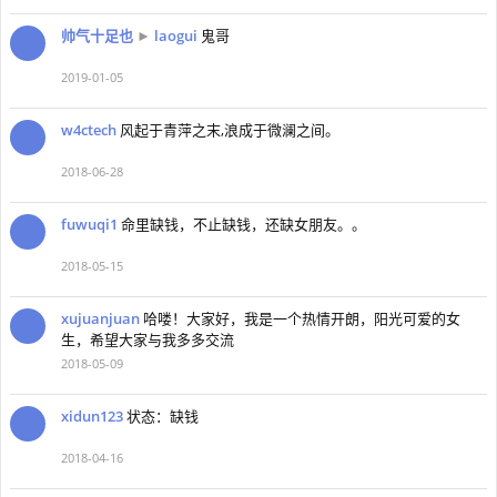
帅气十足也
►
laogui
鬼哥
2019-01-05
w4ctech
风起于青萍之末,浪成于微澜之间。
2018-06-28
fuwuqi1
命里缺钱，不止缺钱，还缺女朋友。。
2018-05-15
xujuanjuan
哈喽！大家好，我是一个热情开朗，阳光可爱的女
生，希望大家与我多多交流
2018-05-09
xidun123
状态：缺钱
2018-04-16