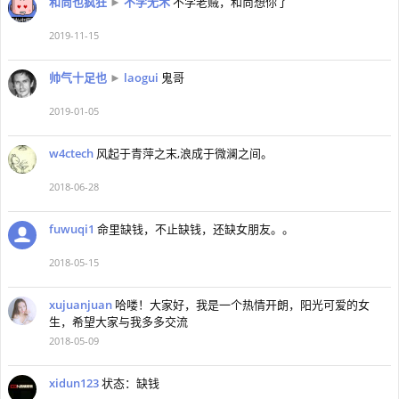
和尚也疯狂
►
不学无术
不学老贼，和尚想你了
2019-11-15
帅气十足也
►
laogui
鬼哥
2019-01-05
w4ctech
风起于青萍之末,浪成于微澜之间。
2018-06-28
fuwuqi1
命里缺钱，不止缺钱，还缺女朋友。。
2018-05-15
xujuanjuan
哈喽！大家好，我是一个热情开朗，阳光可爱的女
生，希望大家与我多多交流
2018-05-09
xidun123
状态：缺钱