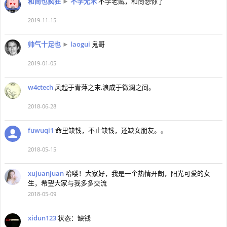
和尚也疯狂
►
不学无术
不学老贼，和尚想你了
2019-11-15
帅气十足也
►
laogui
鬼哥
2019-01-05
w4ctech
风起于青萍之末,浪成于微澜之间。
2018-06-28
fuwuqi1
命里缺钱，不止缺钱，还缺女朋友。。
2018-05-15
xujuanjuan
哈喽！大家好，我是一个热情开朗，阳光可爱的女
生，希望大家与我多多交流
2018-05-09
xidun123
状态：缺钱