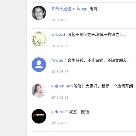
帅气十足也
►
laogui
鬼哥
2019-01-05
w4ctech
风起于青萍之末,浪成于微澜之间。
2018-06-28
fuwuqi1
命里缺钱，不止缺钱，还缺女朋友。。
2018-05-15
xujuanjuan
哈喽！大家好，我是一个热情开朗
2018-05-09
xidun123
状态：缺钱
2018-04-16