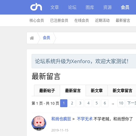
文章
论坛
图库
资源
会员
核心会员
已注册会员
在线会员
近期活动
最新留言
会员
论坛系统升级为Xenforo，欢迎大家测试！
最新留言
最新帖子
最新留言
新文章
新文章留言
1
2
3
4
5
6
→
10
下一页
第 1 页 - 共 10 页
和尚也疯狂
►
不学无术
不学老贼，和尚想你了
2019-11-15