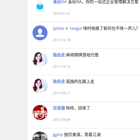
溪谷OA
溪谷OA，你的一站式企业管理解决方案
2018-01-31
iplute
►
laogui
啥时候换了新的也不吱一声儿？
2017-10-18
独自走
麻将棋牌游戏代理
2017-10-12
独自走
孤独的在路上走
2017-09-11
垃圾猫
哈哈，回来了
2017-09-09
ggvip
独饮美酒，笑看江湖