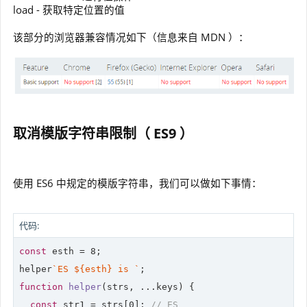
load - 获取特定位置的值
该部分的浏览器兼容情况如下（信息来自 MDN ）：
取消模版字符串限制（ ES9 ）
使用 ES6 中规定的模版字符串，我们可以做如下事情：
代码:
const
 esth = 
8
;

helper
`ES 
${esth}
 is `
function
helper
(
strs, ...keys
) 
{

const
 str1 = strs[
0
]; 
// ES