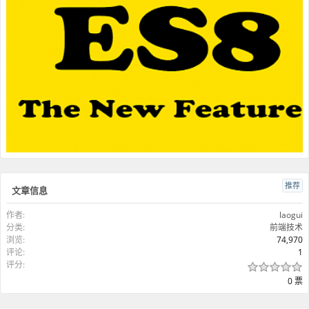
推荐
文章信息
作者:
laogui
分类:
前端技术
浏览:
74,970
评论:
1
评分:
0 票