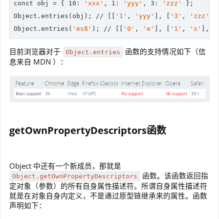
const obj = { 
10
: 
'xxx'
, 
1
: 
'yyy'
, 
3
: 
'zzz'
 };

Object.entries(obj); 
//
 [[
'1'
, 
'yyy'
], [
'3'
, 
'zzz'
],
Object.entries(
'es8'
); 
//
 [[
'0'
, 
'e'
], [
'1'
, 
's'
], [
目前浏览器对于
函数的支持情况如下（信
Object.entries
息来自 MDN ）：
getOwnPropertyDescriptors函数
Object 中还有一个新成员，那就是
函数。该函数返回指
Object.getOwnPropertyDescriptors
定对象（参数）的所有自身属性描述符。所谓自身属性描述符
就是在对象自身内定义，不是通过原型链继承来的属性。函数
声明如下：