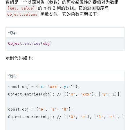
数组是一个以源对象（参数）的可枚举属性的键值对为数组
的 n 行 2 列的数组。它的返回顺序与
[key, value]
函数类似。它的函数声明如下：
Object.values
代码:
Object
.entries
(
obj
)
示例代码如下：
代码:
const obj = { 
x:
'xxx'
, 
y:
1
 };

Object.entries(obj); 
//
 [[
'x'
, 
'xxx'
], [
'y'
, 
1
]]

const obj = [
'e'
, 
's'
, 
'8'
];

Object.entries(obj); 
//
 [[
'0'
, 
'e'
], [
'1'
, 
's'
], [
'2