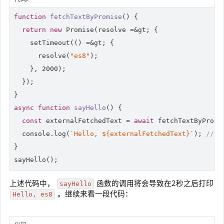
function
fetchTextByPromise
(
) 
{

return
new
Promise
(resolve =&gt; {

    setTimeout(() =&gt; {

      resolve(
"es8"
);

    }, 
2000
);

  });

async
function
sayHello
(
) 
{

const
 externalFetchedText = 
await
 fetchTextByPromis
console
.log(
`Hello, 
${externalFetchedText}
`
); 
// H
}

sayHello();
上述代码中，
函数的调用将会导致在2秒之后打印
sayHello
。继续来看一段代码：
Hello, es8