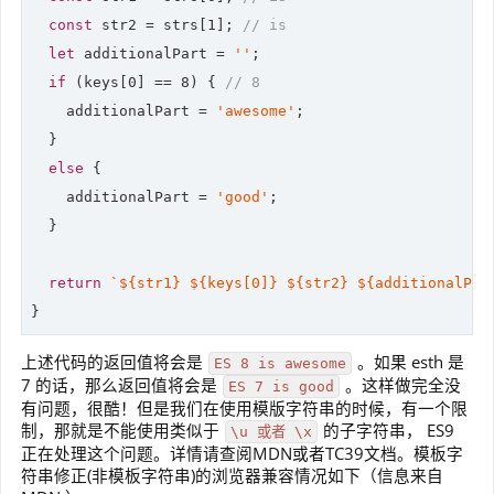
const
 str2 = strs[
1
]; 
// is
let
 additionalPart = 
''
;

if
 (keys[
0
] == 
8
) { 
// 8
    additionalPart = 
'awesome'
;

  }

else
 {

    additionalPart = 
'good'
;

  }

return
`
${str1}
${keys[
0
]}
${str2}
${additionalPar
}
上述代码的返回值将会是
。如果 esth 是
ES 8 is awesome
7 的话，那么返回值将会是
。这样做完全没
ES 7 is good
有问题，很酷！但是我们在使用模版字符串的时候，有一个限
制，那就是不能使用类似于
的子字符串， ES9
\u 或者 \x
正在处理这个问题。详情请查阅MDN或者TC39文档。模板字
符串修正(非模板字符串)的浏览器兼容情况如下（信息来自