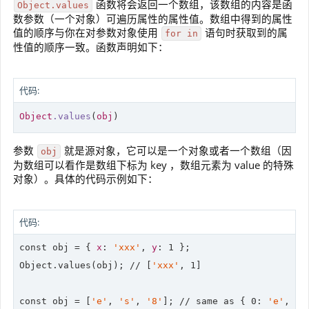
函数将会返回一个数组，该数组的内容是函
Object.values
数参数（一个对象）可遍历属性的属性值。数组中得到的属性
值的顺序与你在对参数对象使用
语句时获取到的属
for in
性值的顺序一致。函数声明如下：
代码:
Object
.values
(
obj
)
参数
就是源对象，它可以是一个对象或者一个数组（因
obj
为数组可以看作是数组下标为 key ，数组元素为 value 的特殊
对象）。具体的代码示例如下：
代码:
const obj = { 
x
: 
'xxx'
, 
y
: 
1
 };

Object.values(obj); 
//
 [
'xxx'
, 
1
]

const obj = [
'e'
, 
's'
, 
'8'
]; 
//
 same as { 
0
: 
'e'
, 
1
: