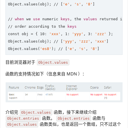
Object.values(obj); 
//
 [
'e'
, 
's'
, 
'8'
]

// 
when
 we 
use
 numeric 
keys
, the 
values
 returned in a
// order according to the 
keys
const obj = { 
10
: 
'xxx'
, 
1
: 
'yyy'
, 
3
: 
'zzz'
 };

Object.values(obj); 
//
 [
'yyy'
, 
'zzz'
, 
'xxx'
]

Object.values(
'es8'
); 
//
 [
'e'
, 
's'
, 
'8'
]
目前浏览器对于
Object.values
函数的支持情况如下（信息来自 MDN ）：
介绍完
函数，接下来继续介绍
Object.values
函数。
函数与
Object.entries
Object.entries
函数类似，也是返回一个数组，只不过这个
Object.values