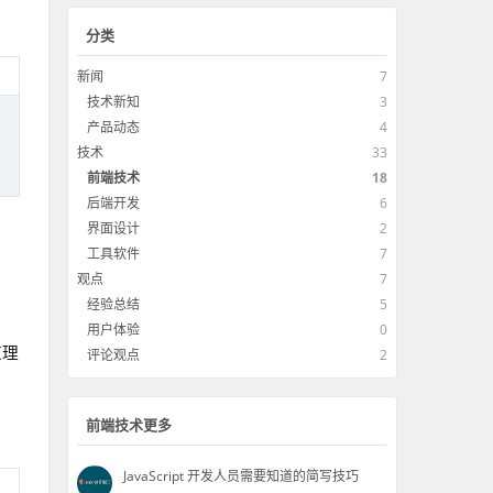
，
分类
新闻
7
技术新知
3
产品动态
4
技术
33
前端技术
18
后端开发
6
界面设计
2
工具软件
7
观点
7
经验总结
5
用户体验
0
道理
评论观点
2
，
前端技术更多
JavaScript 开发人员需要知道的简写技巧