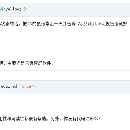
nd
s状态的话，把TA的鼠标拿走一天并告诉TA只能用Tab切换链接就好
项——嗯，主要还是告诉读屏软件：
required=
"true"
可用性和可读性都很有帮助。另外，你没有代码洁癖么？