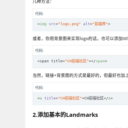
几种方法：
代码:
<
img
src
=
"logo.png"
alt
=
"前端界"
>
或者，你用背景图来实现logo的话，也可以添加tit
代码:
 <span title=
"CH前端社区"
>
</
span
>
当然，链接+背景图的方式是最好的，但最好也加上ti
代码:
<
a
title
=
"CH前端社区"
>
CH前端社区
</
a
>
2.添加基本的Landmarks