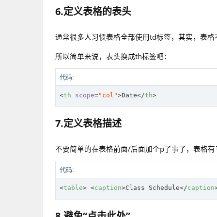
6.定义表格的表头
通常很多人习惯表格全部使用td标签，其实，表格不止有
所以简单来说，表头换成th标签吧：
代码:
<
th
scope
=
"col"
>
Date
</
th
>
7.定义表格描述
不要简单的在表格前面/后面加个p了事了，表格有专
代码:
<
table
>
<
caption
>
Class Schedule
</
caption
8.避免“点击此处”