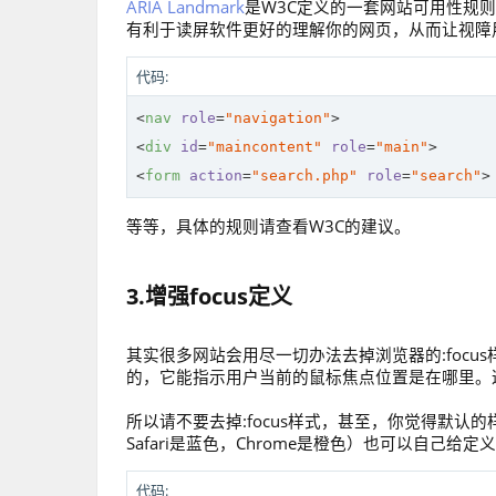
ARIA Landmark
是W3C定义的一套网站可用性规则，
有利于读屏软件更好的理解你的网页，从而让视障
代码:
<
nav
role
=
"navigation"
>
<
div
id
=
"maincontent"
role
=
"main"
>
<
form
action
=
"search.php"
role
=
"search"
>
等等，具体的规则请查看W3C的建议。
3.增强focus定义
其实很多网站会用尽一切办法去掉浏览器的:focus
的，它能指示用户当前的鼠标焦点位置是在哪里。
所以请不要去掉:focus样式，甚至，你觉得默认的
Safari是蓝色，Chrome是橙色）也可以自己给
代码: