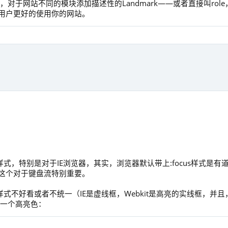
对于网站不同的模块添加描述性的Landmark——或者直接叫role
用户更好的使用你的网站。
样式，特别是对于IE浏览器，其实，浏览器默认带上:focus样式是有
这个对于键盘流特别重要。
样式不好看或者不统一（IE是虚线框，Webkit是高亮的实线框，并且
定义一个高亮色：