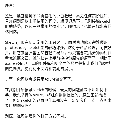
序言：
这是一篇基础到不能再基础的小白教程，毫无任何高阶技巧，
只介绍到足以上手使用的程度，顺便记录下自己刚接触sketch
时的感受，以及一些常用的快捷键，哪怕忘了也能再找出来回
忆回忆。
Sketch，现在是UI常用的工具之一，面对着功能复杂繁琐的
photoshop，sketch显的轻巧许多。这对于产品经理，同样好
用。用它来画原型图简直轻而易举，你只需要花几分钟的时间
看完这篇文章，就能快速上手替换掉你原先的原型了。相比于
axure它有更丰富的组件库和更全面的尺寸控制让我们的原型
图更逼真，更有利于交流和前期的展示。
甚至，你可以考虑只用Axure做交互了。
在我刚开始接触sketch的时候，最大的问题就是不知如何下
手。我先掌握的axure，将组件拖拖拽拽的，原型图就构成
了，但是sketch的界面中什么都没有，是要我们一点一点画出
要用的图标吗？
别慌，这可能是你的打开方式不对。