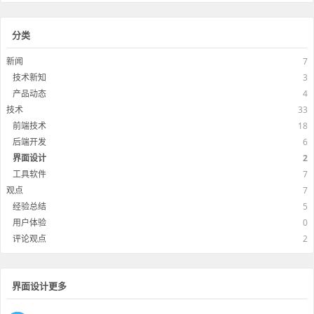
分类
新闻
7
技术新知
3
产品动态
4
技术
33
前端技术
18
后端开发
6
界面设计
2
工具软件
7
观点
7
经验总结
5
用户体验
0
评论观点
2
界面设计更多