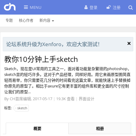
MENU
登录
注册
专题
核心作者
新内容
论坛系统升级为Xenforo，欢迎大家测试！
教你10分钟上手sketch
Sketch，现在是UI常用的工具之一，面对着功能复杂繁琐的photoshop，
sketch显的轻巧许多。这对于产品经理，同样好用。用它来画原型图简直
轻而易举，你只需要花几分钟的时间看完这篇文章，就能快速上手替换掉
你原先的原型了。相比于axure它有更丰富的组件库和更全面的尺寸控制
让我们的原型...
By
CH首席编辑
,
2017-05-17
|
19.3K 查看
|
界面设计
标签:
sketch
概要
相册