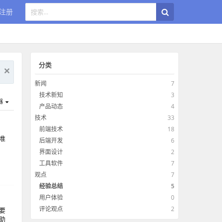
注册
分类
新闻
7
技术新知
3
器
产品动态
4
技术
33
前端技术
18
准
后端开发
6
界面设计
2
工具软件
7
观点
7
经验总结
5
用户体验
0
评论观点
2
要
助