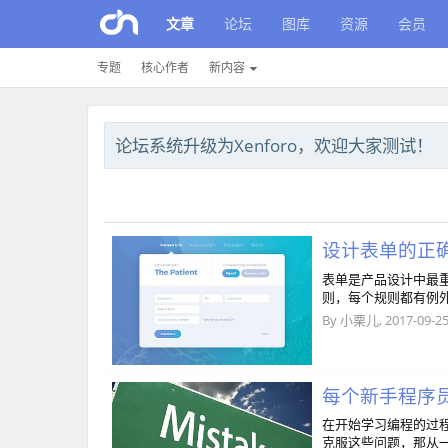
文章
论坛
图库
资源
会员
专题
核心作者
新内容
论坛系统升级为Xenforo，欢迎大家测试！
设计表单的正
表单是产品设计中最
则，每个规则都有例
By
小栗儿
,
2017-09-2
每个新手程序
在开始学习编程的过
克服这些问题，那从