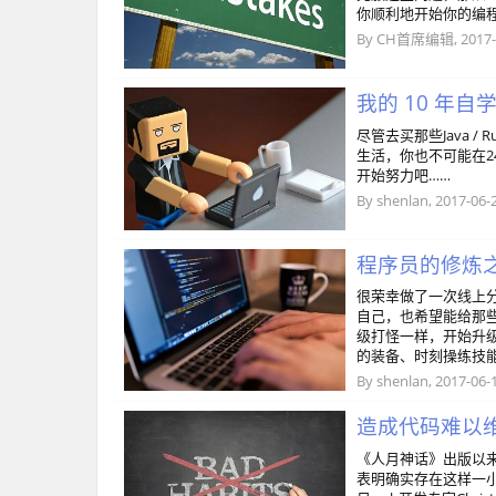
你顺利地开始你的编
By
CH首席编辑
,
2017-
我的 10 年自
尽管去买那些Java / 
生活，你也不可能在2
开始努力吧……
By
shenlan
,
2017-06-
程序员的修炼
很荣幸做了一次线上
自己，也希望能给那
级打怪一样，开始升
的装备、时刻操练技
By
shenlan
,
2017-06-
造成代码难以维
《人月神话》出版以
表明确实存在这样一