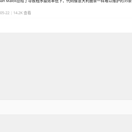
stian Maioli总结了导致程序猿效率低下，代码像意大利面条一样难以维护的35
05-22
|
14.2K 查看