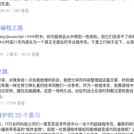
程生涯。
08-30
|
28K 查看
学编程之路
Ruby/Javascript / PHP的书；你可能将会从中得到一些用处。但它们改变不了你
4小时或21天内成长为一个真正全面化的专业程序员。千里之行始于足下，从
29
|
2 留言
|
30.7K 查看
之路
分享，对我来说一次自我梳理的机会，我把分享的内容整理成这篇文章，时刻激
些和我一样在努力挣扎着的技术同胞们一点参考。作为一枚程序员，就像游戏中
级比较快，越往后面越难。这是一场持久战，出征的战士应该时刻都注意检查自
能。
11
|
25.9K 查看
护的 35 个恶习
来，IT行业的科技公司们一直苦苦追寻传说中以一当十的超级程序员，最新的研
小撮效率奇高的“程序金刚”，但是一位普通程序猿如何能够蜕变成代码金刚呢？