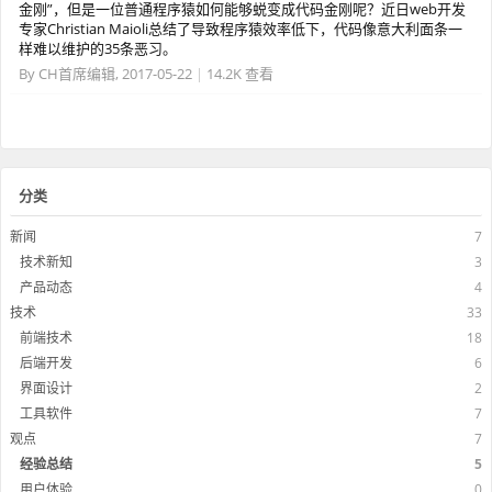
金刚”，但是一位普通程序猿如何能够蜕变成代码金刚呢？近日web开发
专家Christian Maioli总结了导致程序猿效率低下，代码像意大利面条一
样难以维护的35条恶习。
By
CH首席编辑
,
2017-05-22
|
14.2K 查看
分类
新闻
7
技术新知
3
产品动态
4
技术
33
前端技术
18
后端开发
6
界面设计
2
工具软件
7
观点
7
经验总结
5
用户体验
0