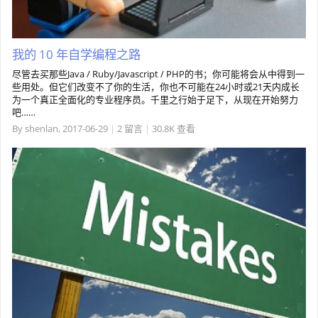
我的 10 年自学编程之路
尽管去买那些Java / Ruby/Javascript / PHP的书；你可能将会从中得到一
些用处。但它们改变不了你的生活，你也不可能在24小时或21天内成长
为一个真正全面化的专业程序员。千里之行始于足下，从现在开始努力
吧……
By
shenlan
,
2017-06-29
|
2 留言
|
30.8K 查看