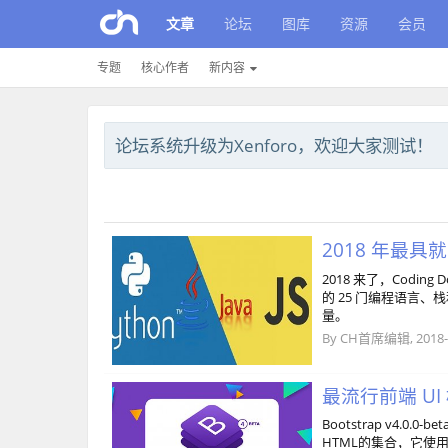
文章
论坛
图库
资源
会员
专题
核心作者
新内容
论坛系统升级为Xenforo，欢迎大家测试！
2018 年最具就
2018 来了，Codin
的 25 门编程语言
量。
By
CH首席编辑
,
2018-
最流行前端 UI 框架
Bootstrap v4.0
HTML的集合，它使