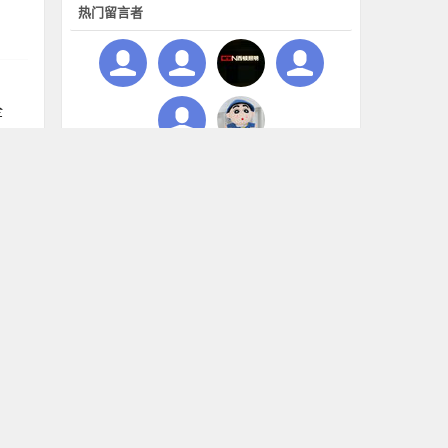
热门留言者
全
文章统计
分类:
12
文章:
47
查看:
1,127,937
将
留言:
6
SS
主页
联系我们
帮助
条款和规则