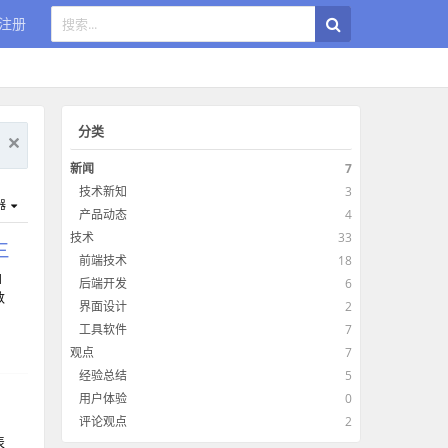
注册
分类
新闻
7
技术新知
3
器
产品动态
4
技术
33
三
前端技术
18
d
后端开发
6
数
界面设计
2
工具软件
7
观点
7
经验总结
5
用户体验
0
评论观点
2
和
表