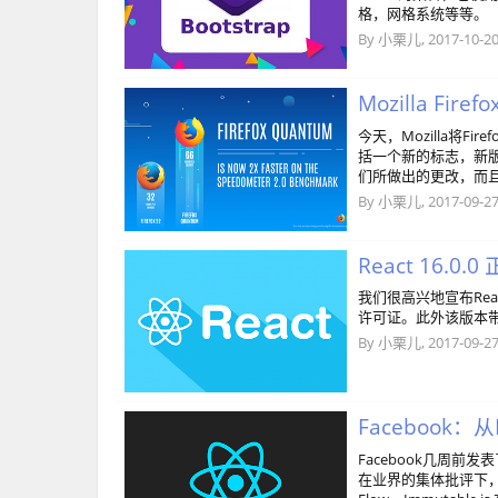
格，网格系统等等。
By
小栗儿
,
2017-10-2
Mozilla Fire
今天，Mozilla将Fi
括一个新的标志，新版
们所做出的更改，而且这款
By
小栗儿
,
2017-09-2
React 16.0
我们很高兴地宣布Rea
许可证。此外该版本
By
小栗儿
,
2017-09-2
Facebook：
Facebook几周
在业界的集体批评下，F