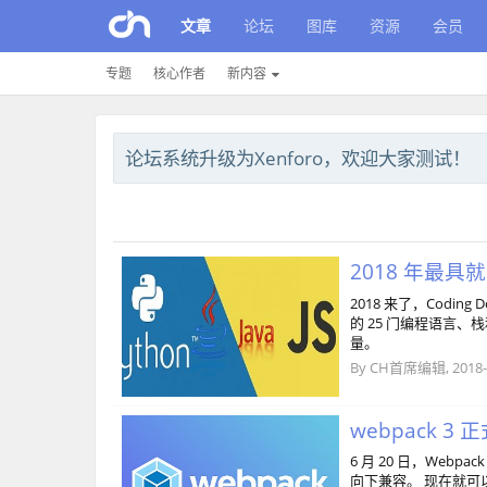
文章
论坛
图库
资源
会员
专题
核心作者
新内容
论坛系统升级为Xenforo，欢迎大家测试！
2018 年最具就
2018 来了，Codin
的 25 门编程语言
量。
By
CH首席编辑
,
2018-
webpack 3 
6 月 20 日，Webp
向下兼容。 现在就可