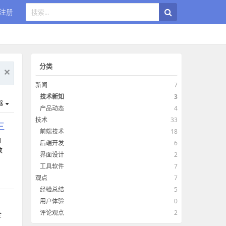
注册
分类
新闻
7
技术新知
3
器
产品动态
4
技术
33
三
前端技术
18
d
后端开发
6
数
界面设计
2
工具软件
7
观点
7
经验总结
5
用户体验
0
评论观点
2
全