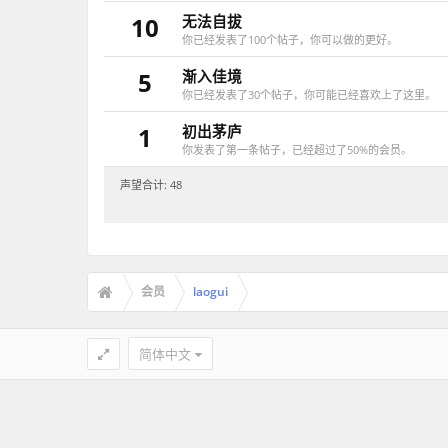
10
无法自拔
你已经发表了100个帖子，你可以做的更好。
5
渐入佳境
你已经发表了30个帖子，你可能已经喜欢上了这里。
1
初出茅庐
你发表了第一条帖子，已经超过了50%的会员。
声望合计: 48
会员
laogui
简体中文