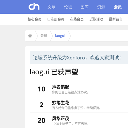
文章
论坛
图库
资源
会员
核心会员
已注册会员
在线会员
近期活动
最新留言
会员
laogui
论坛系统升级为Xenforo，欢迎大家测试！
laogui 已获声望
10
声名鹊起
你的信息已经被点赞25次。
2
妙笔生花
有人给你的信息点了赞，继续保持。
20
风华正茂
1000个帖子了，不可思议。