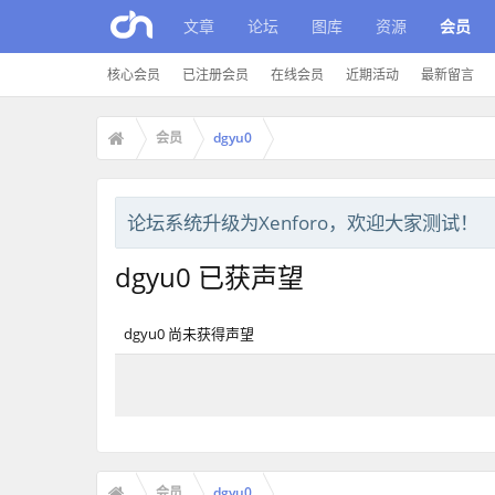
文章
论坛
图库
资源
会员
核心会员
已注册会员
在线会员
近期活动
最新留言
会员
dgyu0
论坛系统升级为Xenforo，欢迎大家测试！
dgyu0 已获声望
dgyu0 尚未获得声望
会员
dgyu0