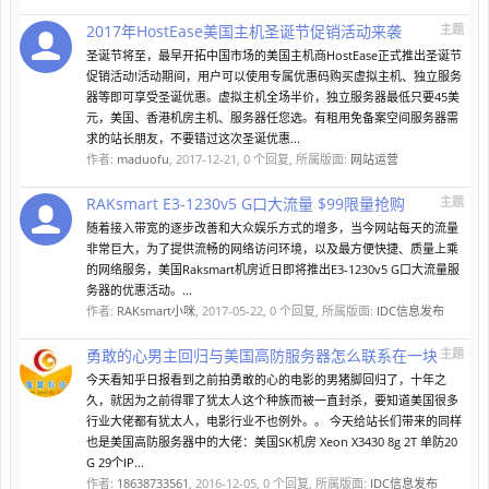
2017年HostEase美国主机圣诞节促销活动来袭
主题
圣诞节将至，最早开拓中国市场的美国主机商HostEase正式推出圣诞节
促销活动!活动期间，用户可以使用专属优惠码购买虚拟主机、独立服务
器等即可享受圣诞优惠。虚拟主机全场半价，独立服务器最低只要45美
元，美国、香港机房主机、服务器任您选。有租用免备案空间服务器需
求的站长朋友，不要错过这次圣诞优惠...
作者:
maduofu
,
2017-12-21
, 0 个回复, 所属版面:
网站运营
RAKsmart E3-1230v5 G口大流量 $99限量抢购
主题
随着接入带宽的逐步改善和大众娱乐方式的增多，当今网站每天的流量
非常巨大，为了提供流畅的网络访问环境，以及最方便快捷、质量上乘
的网络服务，美国Raksmart机房近日即将推出E3-1230v5 G口大流量服
务器的优惠活动。...
作者:
RAKsmart小咪
,
2017-05-22
, 0 个回复, 所属版面:
IDC信息发布
勇敢的心男主回归与美国高防服务器怎么联系在一块
主题
今天看知乎日报看到之前拍勇敢的心的电影的男猪脚回归了，十年之
久，就因为之前得罪了犹太人这个种族而被一直封杀，要知道美国很多
行业大佬都有犹太人，电影行业不也例外。。 今天给站长们带来的同样
也是美国高防服务器中的大佬：美国SK机房 Xeon X3430 8g 2T 单防20
G 29个IP...
作者:
18638733561
,
2016-12-05
, 0 个回复, 所属版面:
IDC信息发布