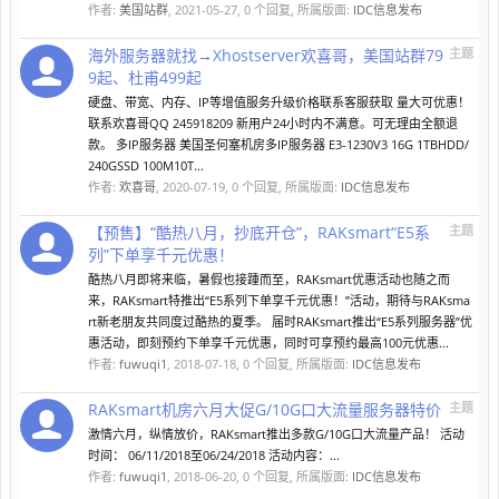
作者:
美国站群
,
2021-05-27
, 0 个回复, 所属版面:
IDC信息发布
海外服务器就找→Xhostserver欢喜哥，美国站群79
主题
9起、杜甫499起
硬盘、带宽、内存、IP等增值服务升级价格联系客服获取 量大可优惠！
联系欢喜哥QQ 245918209 新用户24小时内不满意。可无理由全额退
款。 多IP服务器 美国圣何塞机房多IP服务器 E3-1230V3 16G 1TBHDD/
240GSSD 100M10T...
作者:
欢喜哥
,
2020-07-19
, 0 个回复, 所属版面:
IDC信息发布
【预售】“酷热八月，抄底开仓”，RAKsmart“E5系
主题
列”下单享千元优惠！
酷热八月即将来临，暑假也接踵而至，RAKsmart优惠活动也随之而
来，RAKsmart特推出“E5系列下单享千元优惠！”活动，期待与RAKsma
rt新老朋友共同度过酷热的夏季。 届时RAKsmart推出“E5系列服务器”优
惠活动，即刻预约下单享千元优惠，同时可享预约最高100元优惠...
作者:
fuwuqi1
,
2018-07-18
, 0 个回复, 所属版面:
IDC信息发布
RAKsmart机房六月大促G/10G口大流量服务器特价
主题
激情六月，纵情放价，RAKsmart推出多款G/10G口大流量产品！ 活动
时间： 06/11/2018至06/24/2018 活动内容：...
作者:
fuwuqi1
,
2018-06-20
, 0 个回复, 所属版面:
IDC信息发布