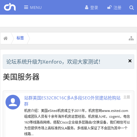
MENU
登录
注册
标签
论坛系统升级为Xenforo，欢迎大家测试！
美国服务器
站群美国ES32C8C16C多A多段SEO外贸建站抢购站
主题
群
机房介绍：美国eSited机房成立于2011年，机房官网www.esited.com
组成团队人员有十余年海外机房运营经验。机房接入HE，cogent，电信
163等线路商网络，搭配Cisco企业级多层路由/交换设备，我们相信可以
为您提供市场上高标准的SLA服务。多线接入保证了不会因为其中一个
线路...