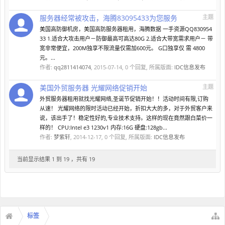
服务器经常被攻击，海腾83095433为您服务
主题
美国高防御机房，美国高防服务器租用，海腾数据 一手资源QQ830954
33 1.适合大攻击用户－防御最高可高达80G 2.适合大带宽需求用户－ 带
宽非常便宜，200M独享不限流量仅需加600元。 G口独享仅 需 4800
元。...
作者:
qq2811414074
,
2015-07-14
, 0 个回复, 所属版面:
IDC信息发布
美国外贸服务器 光耀网络促销开始
主题
外贸服务器租用就找光耀网络,圣诞节促销开始！！活动时间有限,订购
从速！ 光耀网络的限时活动已经开始，折扣大大的多，对于外贸客户来
说，该出手了！稳定性好的,专业技术支持。这样的现在竟然跟白菜价一
样的！ CPU:Intel e3 1230v1 内存:16G 硬盘:128gb...
作者:
梦紫轩
,
2014-12-17
, 0 个回复, 所属版面:
IDC信息发布
当前显示结果 1 到 19 ，共有 19
标签