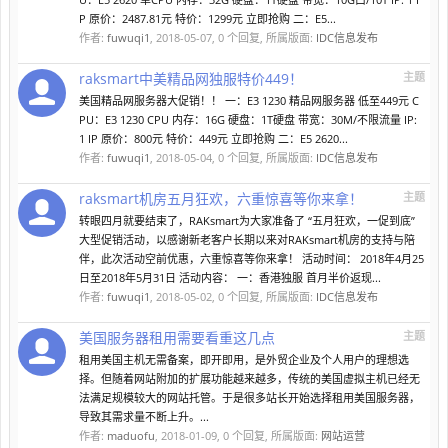
P 原价：2487.81元 特价：1299元 立即抢购 二：E5...
作者:
fuwuqi1
,
2018-05-07
, 0 个回复, 所属版面:
IDC信息发布
raksmart中美精品网独服特价449！
主题
美国精品网服务器大促销！！ 一：E3 1230 精品网服务器 低至449元 C
PU：E3 1230 CPU 内存：16G 硬盘：1T硬盘 带宽：30M/不限流量 IP:
1 IP 原价：800元 特价：449元 立即抢购 二：E5 2620...
作者:
fuwuqi1
,
2018-05-04
, 0 个回复, 所属版面:
IDC信息发布
raksmart机房五月狂欢，六重惊喜等你来拿！
主题
转眼四月就要结束了，RAKsmart为大家准备了 “五月狂欢，一促到底”
大型促销活动，以感谢新老客户长期以来对RAKsmart机房的支持与陪
伴，此次活动空前优惠，六重惊喜等你来拿！ 活动时间： 2018年4月25
日至2018年5月31日 活动内容： 一：香港独服 首月半价返现...
作者:
fuwuqi1
,
2018-05-02
, 0 个回复, 所属版面:
IDC信息发布
美国服务器租用需要看重这几点
主题
租用美国主机无需备案，即开即用，是外贸企业及个人用户的理想选
择。但随着网站附加的扩展功能越来越多，传统的美国虚拟主机已经无
法满足规模较大的网站托管。于是很多站长开始选择租用美国服务器，
导致其需求量不断上升。...
作者:
maduofu
,
2018-01-09
, 0 个回复, 所属版面:
网站运营