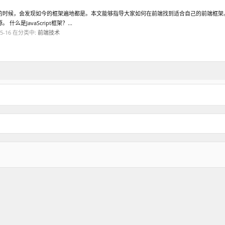
的时候，会发现如今的框架遍地都是。本文能够指导大家如何在前端找到适合自己的前端框架
么是JavaScript框架？...
5-16
在分类中:
前端技术