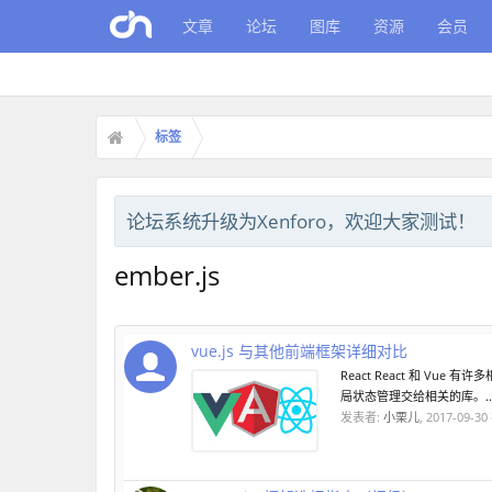
文章
论坛
图库
资源
会员
标签
论坛系统升级为Xenforo，欢迎大家测试！
ember.js
vue.js 与其他前端框架详细对比
React React 和 Vue
局状态管理交给相关的库。..
发表者:
小栗儿
,
2017-09-30