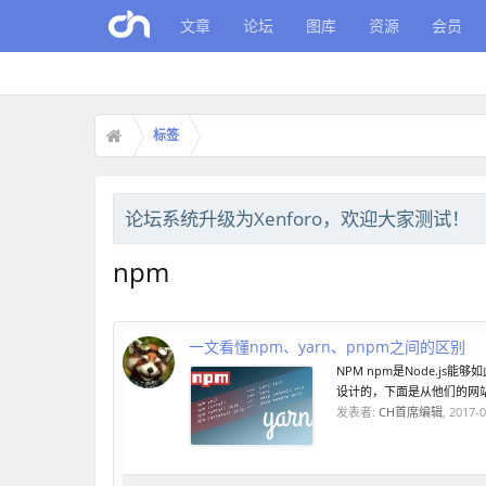
文章
论坛
图库
资源
会员
标签
论坛系统升级为Xenforo，欢迎大家测试！
npm
一文看懂npm、yarn、pnpm之间的区别
NPM npm是Node.j
设计的，下面是从他们的网站
发表者:
CH首席编辑
,
2017-0