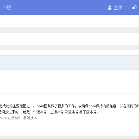
旧版
登录
s能够如此成功的主要原因之一。npm团队做了很多的工作，以确保npm保持向后兼容，并在不同的
摘抄过来的： 给定一个版本号：主版本号.次版本号.补丁版本号，...
5-16
在分类中:
前端技术