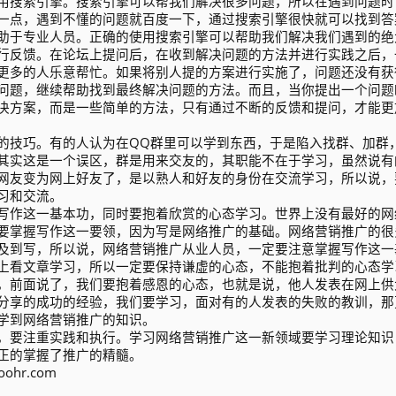
用搜索引擎。搜索引擎可以帮我们解决很多问题，所以在遇到问题时
一点，遇到不懂的问题就百度一下，通过搜索引擎很快就可以找到答
助于专业人员。正确的使用搜索引擎可以帮助我们解决我们遇到的绝
行反馈。在论坛上提问后，在收到解决问题的方法并进行实践之后，
更多的人乐意帮忙。如果将别人提的方案进行实施了，问题还没有获
问题，继续帮助找到最终解决问题的方法。而且，当你提出一个问题
决方案，而是一些简单的方法，只有通过不断的反馈和提问，才能更
的技巧。有的人认为在QQ群里可以学到东西，于是陷入找群、加群
其实这是一个误区，群是用来交友的，其职能不在于学习，虽然说有
网友变为网上好友了，是以熟人和好友的身份在交流学习，所以说，
习和交流。
写作这一基本功，同时要抱着欣赏的心态学习。世界上没有最好的网
要掌握写作这一要领，因为写是网络推广的基础。网络营销推广的很
及到写，所以说，网络营销推广从业人员，一定要注意掌握写作这一
上看文章学习，所以一定要保持谦虚的心态，不能抱着批判的心态学
，前面说了，我们要抱着感恩的心态，也就是说，他人发表在网上供
分享的成功的经验，我们要学习，面对有的人发表的失败的教训，那
学到网络营销推广的知识。
，要注重实践和执行。学习网络营销推广这一新领域要学习理论知识
正的掌握了推广的精髓。
hr.com