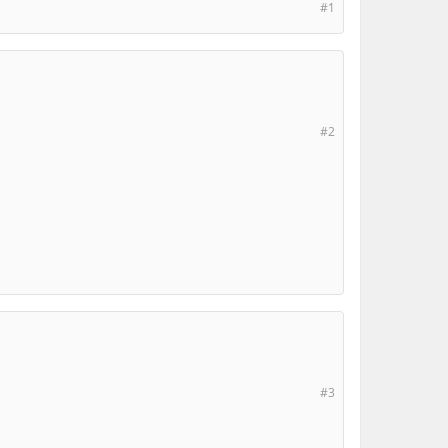
#1
#2
#3