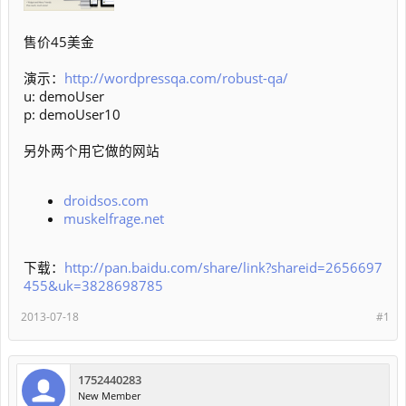
售价45美金
演示：
http://wordpressqa.com/robust-qa/
u: demoUser
p: demoUser10
另外两个用它做的网站
droidsos.com
muskelfrage.net
下载：
http://pan.baidu.com/share/link?shareid=2656697
455&uk=3828698785
2013-07-18
#1
1752440283
New Member